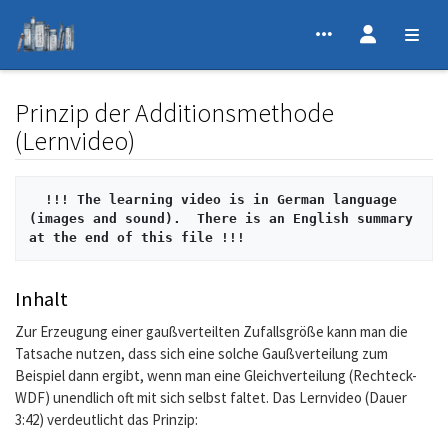
Prinzip der Additionsmethode
(Lernvideo)
Jump to:
navigation
,
search
!!! The learning video is in German language  
(images and sound).  There is an English summary 
at the end of this file !!! 
Inhalt
Zur Erzeugung einer gaußverteilten Zufallsgröße kann man die
Tatsache nutzen, dass sich eine solche Gaußverteilung zum
Beispiel dann ergibt, wenn man eine Gleichverteilung (Rechteck-
WDF) unendlich oft mit sich selbst faltet. Das Lernvideo (Dauer
3:42) verdeutlicht das Prinzip:
s
=
x
1
+
x
2