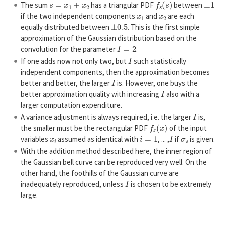
The sum
has a triangular PDF
between
x
1
x
2
if the two independent components
and
are each
±
0.5
equally distributed between
. This is the first simple
approximation of the Gaussian distribution based on the
I
=
2
convolution for the parameter
.
I
If one adds now not only two, but
such statistically
independent components, then the approximation becomes
I
better and better, the larger
is. However, one buys the
I
better approximation quality with increasing
also with a
larger computation expenditure.
I
A variance adjustment is always required, i.e. the larger
is,
f
x
(
x
)
the smaller must be the rectangular PDF
of the input
x
i
i
=
1
I
σ
s
variables
assumed as identical with
, ... ,
if
is given.
With the addition method described here, the inner region of
the Gaussian bell curve can be reproduced very well. On the
other hand, the foothills of the Gaussian curve are
I
inadequately reproduced, unless
is chosen to be extremely
large.