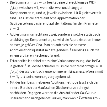
Die Summe
besitzt eine dreieckförmige WDF
f
s
(
s
)
±
1
zwischen
, wenn die zwei unabhängigen
x
1
x
2
±
0.5
Komponenten
und
jeweils zwischen
gleichverteilt
sind. Dies ist die erste einfache Approximation der
Gaußverteilung basierend auf der Faltung für den Prarneter
I
=
2
.
I
Addiert man nun nicht nur zwei, sondern
solche statistisch
unabhängige Komponenten, so wird die Approximation immer
I
besser, je größer
ist. Man erkauft sich die bessere
I
Approximationsqualität mit steigendem
allerdings auch mit
einem größeren Rechenaufwand.
Erforderlich ist dabei stets eine Varianzanpassung, das heißt
I
je größer
ist, desto schmäler muss die rechteckförmige WDF
f
x
(
x
)
x
i
der als identisch angenommenen Eingangsgrößen
mit
i
=
1
I
σ
s
, ... ,
sein, wenn
vorgegeben ist.
Mit der hier beschriebenen Additionsmethode lässt sich der
innere Bereich der Gaußschen Glockenkurve sehr gut
nachbilden. Dagegen werden die Ausläufer der Gaußkurve
I
unzureichend nachgebildet, außer, man wählt
extrem groß.