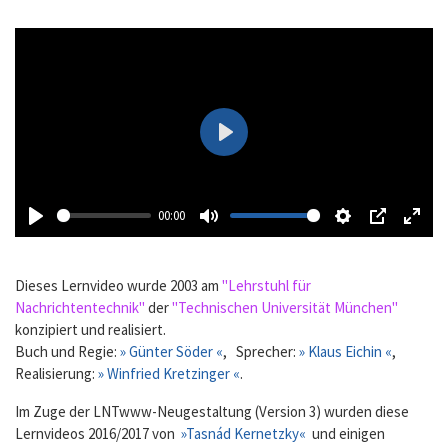
Play
00:00
Play
Mute
Settings
PIP
Enter
fulls
Dieses Lernvideo wurde 2003 am
"Lehrstuhl für
Nachrichtentechnik"
der
"Technischen Universität München"
konzipiert und realisiert.
Buch und Regie:
» Günter Söder «
, Sprecher:
» Klaus Eichin «
,
Realisierung:
» Winfried Kretzinger «
.
Im Zuge der LNTwww-Neugestaltung (Version 3) wurden diese
Lernvideos 2016/2017 von
»Tasnád Kernetzky«
und einigen