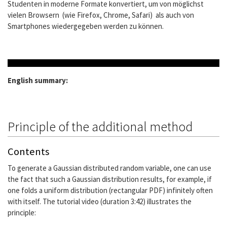
Studenten in moderne Formate konvertiert, um von möglichst
vielen Browsern (wie Firefox, Chrome, Safari) als auch von
Smartphones wiedergegeben werden zu können.
English summary:
Principle of the additional method
Contents
To generate a Gaussian distributed random variable, one can use
the fact that such a Gaussian distribution results, for example, if
one folds a uniform distribution (rectangular PDF) infinitely often
with itself. The tutorial video (duration 3:42) illustrates the
principle:
s
=
x
1
+
x
2
f
s
(
s
)
±
1